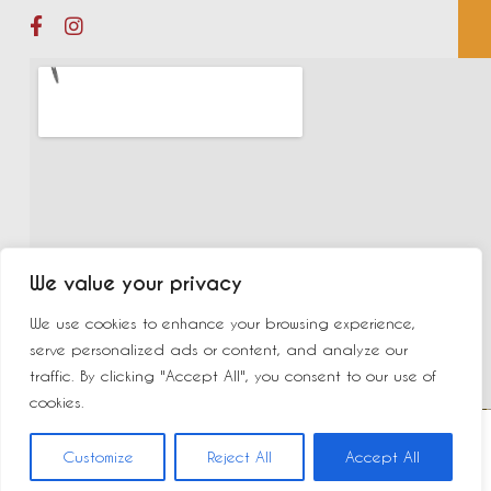
We value your privacy
We use cookies to enhance your browsing experience,
serve personalized ads or content, and analyze our
traffic. By clicking "Accept All", you consent to our use of
cookies.
©2023 New Delhi | Made by
Yurcom
|
Mentions légales
Customize
Reject All
Accept All