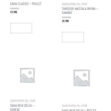
KARAI CLASSIC – POULET
Spécialités du chef
TANDOORI MASSALA BHUNA –
Rated
18.90
€
GAMBAS
0
out
of
5
Rated
20.90
€
0
out
of
5
Add To Cart
Add To Cart
Spécialités du chef
TAWA NEW DELHI –
Spécialités du chef
AGNEAU
TAWA NEW DELHI – POULET