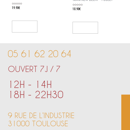
Rated
19.90
€
Rated
18.90
€
0
0
out
out
of
of
5
5
Add To Cart
Add To Cart
05 61 62 20 64
OUVERT 7J / 7
12H - 14H
18H - 22H30
9 RUE DE L’INDUSTRIE
31000 TOULOUSE