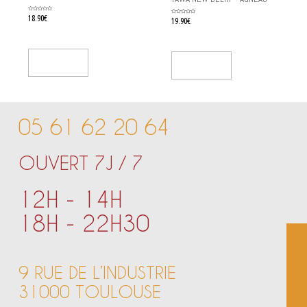
Rated
18.90
€
Rated
19.90
€
0
0
out
out
of
of
5
5
Add To Cart
Add To Cart
05 61 62 20 64
OUVERT 7J / 7
12H - 14H
18H - 22H30
9 RUE DE L’INDUSTRIE
31000 TOULOUSE