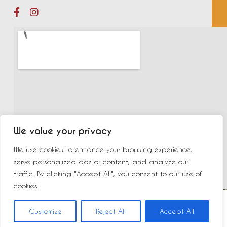
We value your privacy
We use cookies to enhance your browsing experience,
serve personalized ads or content, and analyze our
traffic. By clicking "Accept All", you consent to our use of
cookies.
©2023 New Delhi | Made by
Yurcom
|
Mentions légales
Customize
Reject All
Accept All