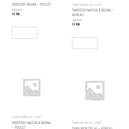
TANDOORI BHUNA – POULET
Spécialités du chef
TANDOORI MASSALA BHUNA –
Rated
18.90
€
AGNEAU
0
out
of
5
Rated
19.90
€
0
out
of
5
Add To Cart
Add To Cart
Spécialités du chef
TANDOORI MASSALA BHUNA
Spécialités du chef
– POULET
TAWA NEW DELHI – AGNEAU