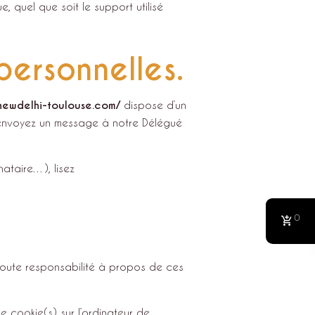
, quel que soit le support utilisé
personnelles.
/newdelhi-toulouse.com/
dispose d’un
, envoyez un message à notre Délégué
nataire…), lisez
0
 toute responsabilité à propos de ces
e cookie(s) sur l’ordinateur de