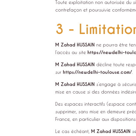
Toute exploitation non autorisée du s
contrefaçon et poursuivie conforméme
3 - Limitatio
M Zahad HUSSAIN
ne pourra être tenu
l’accès au site
https://newdelhi-toul
M Zahad HUSSAIN
décline toute respo
sur
https://newdelhi-toulouse.com/
.
M Zahad HUSSAIN
s’engage à sécuris
mise en cause si des données indésirab
Des espaces interactifs (espace conta
supprimer, sans mise en demeure préa
France, en particulier aux disposition
Le cas échéant,
M Zahad HUSSAIN
se