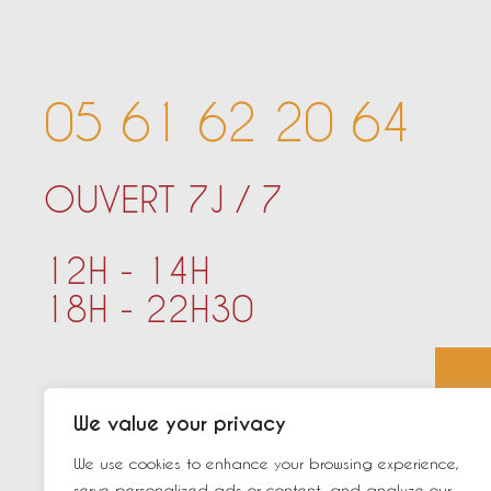
05 61 62 20 64
OUVERT 7J / 7
12H - 14H
18H - 22H30
9 RUE DE L’INDUSTRIE
We value your privacy
31000 TOULOUSE
We use cookies to enhance your browsing experience,
serve personalized ads or content, and analyze our