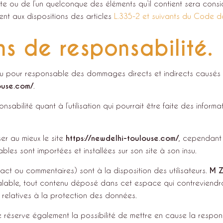
ite ou de l’un quelconque des éléments qu’il contient sera cons
nt aux dispositions des articles
L.335-2 et suivants du Code de 
ns de responsabilité.
 pour responsable des dommages directs et indirects causés au 
ouse.com/
.
nsabilité quant à l’utilisation qui pourrait être faite des inform
er au mieux le site
https://newdelhi-toulouse.com/
, cependant 
les sont importées et installées sur son site à son insu.
ct ou commentaires) sont à la disposition des utilisateurs.
M Z
lable, tout contenu déposé dans cet espace qui contreviendrai
s relatives à la protection des données.
 réserve également la possibilité de mettre en cause la respons