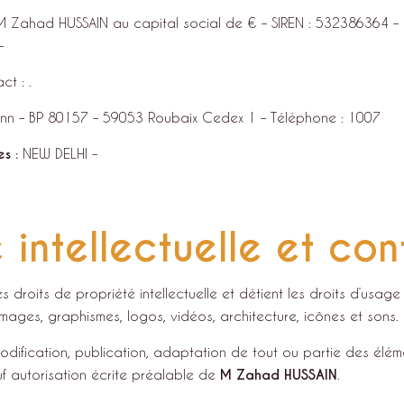
M Zahad HUSSAIN
au capital social de € – SIREN :
532386364
– 
–
ct : .
ann – BP 80157 – 59053 Roubaix Cedex 1 – Téléphone : 1007
es :
NEW DELHI
–
 intellectuelle et con
s droits de propriété intellectuelle et détient les droits d’usage
 images, graphismes, logos, vidéos, architecture, icônes et sons.
odification, publication, adaptation de tout ou partie des éléme
auf autorisation écrite préalable de
M Zahad HUSSAIN
.