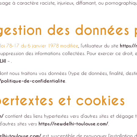
sage à caractère raciste, injurieux, diffamant, ou pornographique
gestion des données 
 loi 78-17 du 6 janvier 1978 modifiée
, l’utilisateur du site
https:/
 suppression des informations collectées. Pour exercer ce droit
LHI
– .
dont nous traitons vos données (type de données, finalité, desti
/politique-de-confidentialite
.
pertextes et cookies
m/
contient des liens hypertextes vers d’autres sites et dégage
d’autres sites vers
https://newdelhi-toulouse.com/
.
elhi-toulouse.com/
est susceptible de provoquer l’installation d