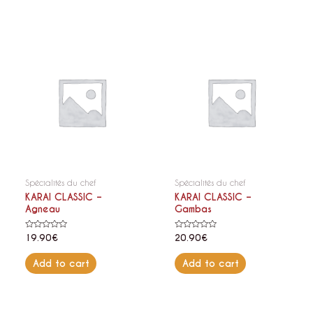
Spécialités du chef
Spécialités du chef
KARAI CLASSIC –
KARAI CLASSIC –
Agneau
Gambas
Rated
Rated
19.90
€
20.90
€
0
0
out
out
of
of
Add to cart
Add to cart
5
5