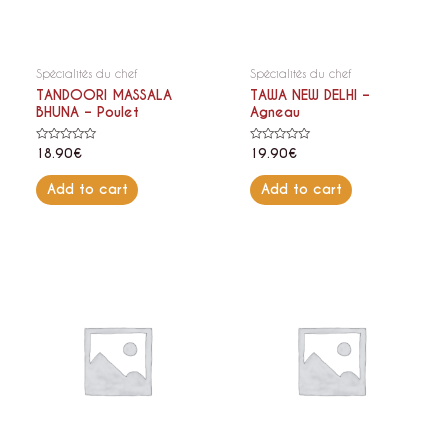
Spécialités du chef
Spécialités du chef
TANDOORI MASSALA
TAWA NEW DELHI –
BHUNA – Poulet
Agneau
Rated
Rated
18.90
€
19.90
€
0
0
out
out
of
of
Add to cart
Add to cart
5
5