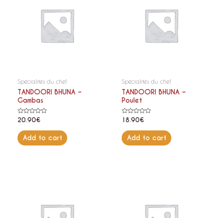
Spécialités du chef
Spécialités du chef
TANDOORI BHUNA –
TANDOORI BHUNA –
Gambas
Poulet
Rated
Rated
20.90
€
18.90
€
0
0
out
out
of
of
Add to cart
Add to cart
5
5