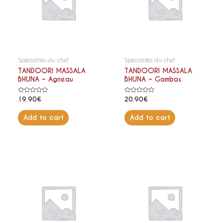
Spécialités du chef
Spécialités du chef
TANDOORI MASSALA
TANDOORI MASSALA
BHUNA – Agneau
BHUNA – Gambas
Rated
Rated
19.90
€
20.90
€
0
0
out
out
of
of
Add to cart
Add to cart
5
5