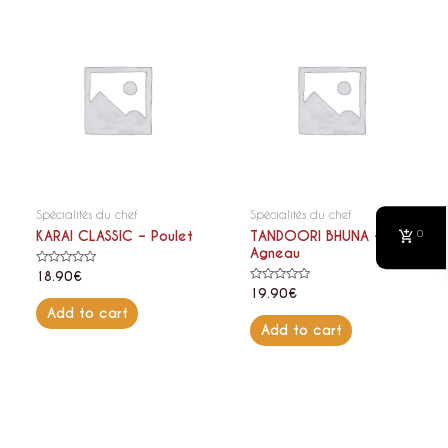
Spécialités du chef
Spécialités du chef
0
KARAI CLASSIC – Poulet
TANDOORI BHUNA –
Agneau
Rated
18.90
€
0
Rated
19.90
€
out
0
of
Add to cart
out
5
of
Add to cart
5