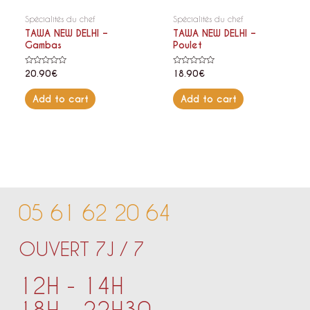
Spécialités du chef
Spécialités du chef
TAWA NEW DELHI –
TAWA NEW DELHI –
Gambas
Poulet
Rated
Rated
20.90
€
18.90
€
0
0
out
out
of
of
Add to cart
Add to cart
5
5
05 61 62 20 64
OUVERT 7J / 7
12H - 14H
18H - 22H30