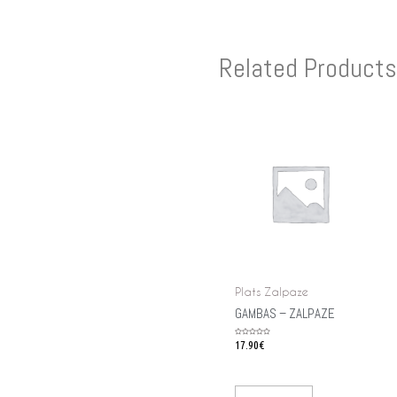
Related Products
Plats Zalpaze
GAMBAS – ZALPAZE
Rated
17.90
€
0
out
of
5