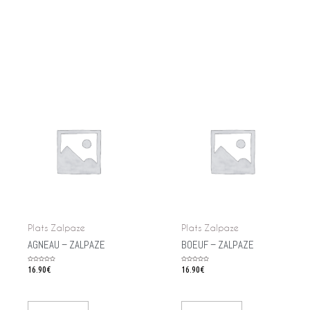
Plats Zalpaze
Plats Zalpaze
AGNEAU – ZALPAZE
BOEUF – ZALPAZE
Rated
16.90
€
Rated
16.90
€
0
0
out
out
of
of
5
5