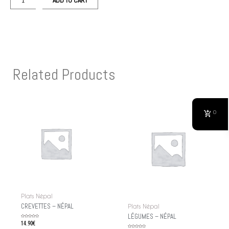
ADD TO CART
Related Products
0
Plats Népal
CREVETTES – NÉPAL
Plats Népal
LÉGUMES – NÉPAL
Rated
14.90
€
0
out