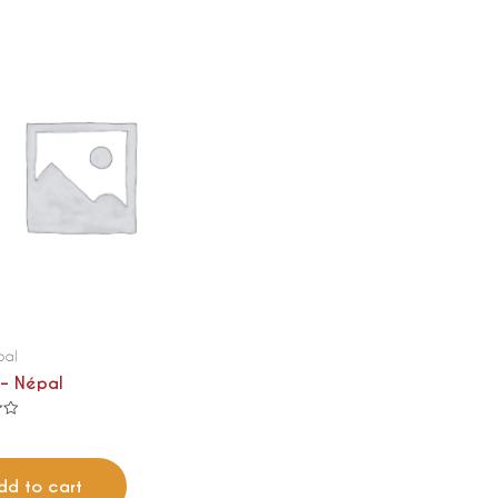
pal
 – Népal
dd to cart