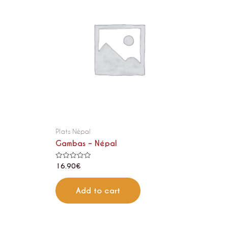
Plats Népal
Gambas – Népal
Rated
16.90
€
0
out
of
5
Add to cart