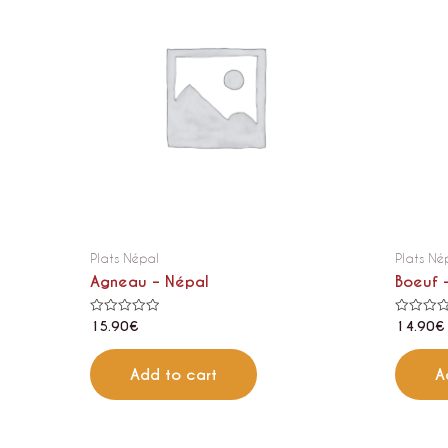
Plats Népal
Plats Né
Agneau – Népal
Boeuf 
Rated
Rated
15.90
€
14.90
€
0
0
out
out
of
of
5
5
Add to cart
A