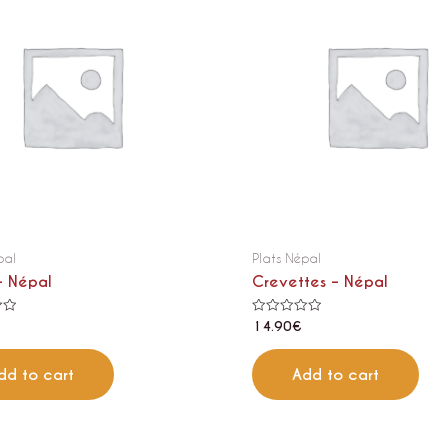
pal
Plats Népal
– Népal
Crevettes – Népal
Rated
14.90
€
0
out
of
5
dd to cart
Add to cart