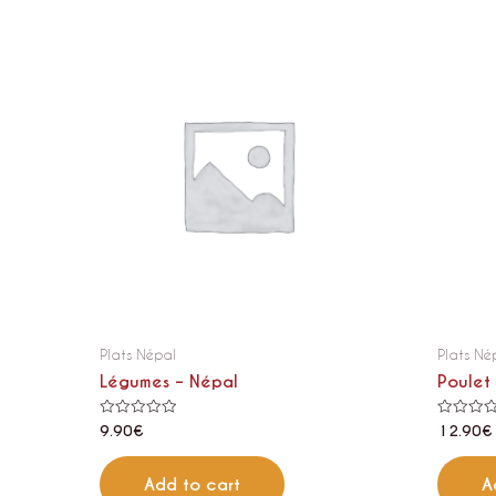
Plats Népal
Plats Né
Légumes – Népal
Poulet
Rated
Rated
9.90
€
12.90
€
0
0
out
out
of
of
5
5
Add to cart
A