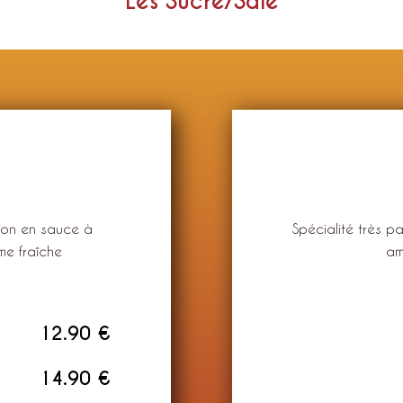
Les Sucré/Salé
sson en sauce à
Spécialité très
me fraîche
am
12.90 €
14.90 €