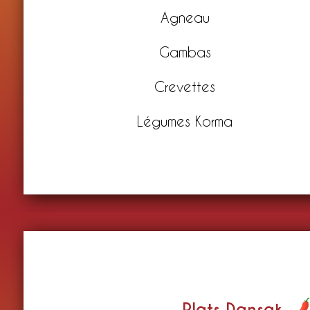
Agneau
Gambas
Crevettes
Légumes Korma
Plats Dansak