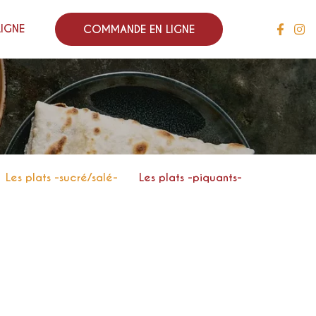
LIGNE
COMMANDE EN LIGNE
Les plats -sucré/salé-
Les plats -piquants-