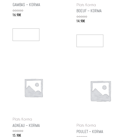
GAMBAS – KORMA
Plats Korma
BOEUF – KORMA
Rated
16.90
€
0
out
of
Rated
14.90
€
5
0
out
of
5
Add To Cart
Add To Cart
Plats Korma
AGNEAU – KORMA
Plats Korma
POULET – KORMA
Rated
15.90
€
0