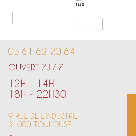
out
of
Rated
12.90
€
5
0
out
of
5
Add To Cart
Add To Cart
05 61 62 20 64
OUVERT 7J / 7
12H - 14H
18H - 22H30
9 RUE DE L’INDUSTRIE
31000 TOULOUSE