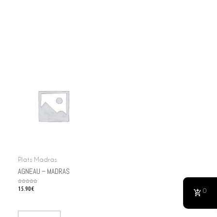
Plats Madras
AGNEAU – MADRAS
Rated
15.90
€
0
0
out
of
5