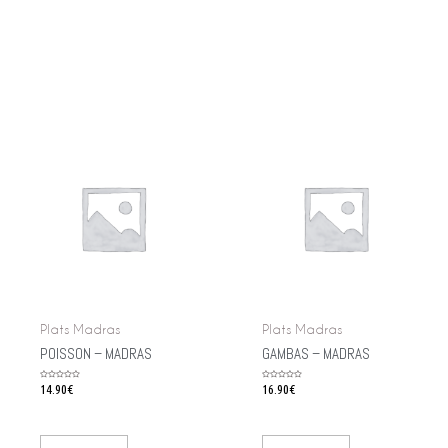
Plats Madras
Plats Madras
POISSON – MADRAS
GAMBAS – MADRAS
Rated
14.90
€
Rated
16.90
€
0
0
out
out
of
of
5
5