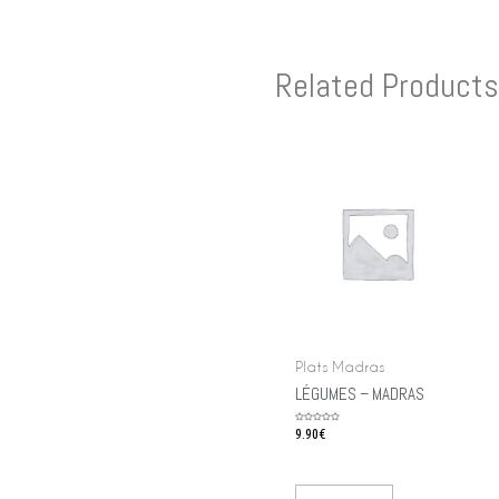
Related Products
Plats Madras
LÉGUMES – MADRAS
Rated
9.90
€
0
out
of
5