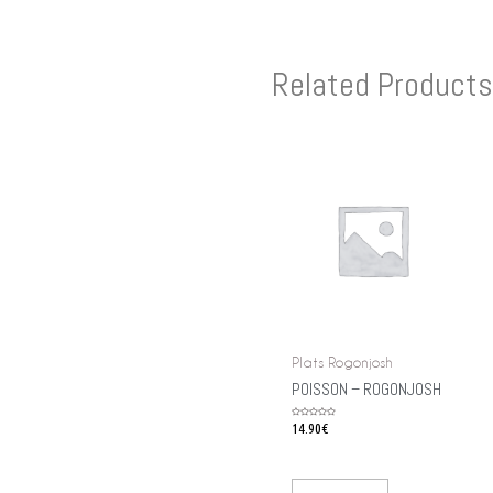
Related Products
Plats Rogonjosh
POISSON – ROGONJOSH
Rated
14.90
€
0
out
of
5