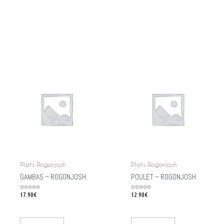
Plats Rogonjosh
Plats Rogonjosh
GAMBAS – ROGONJOSH
POULET – ROGONJOSH
Rated
17.90
€
Rated
12.90
€
0
0
out
out
of
of
5
5