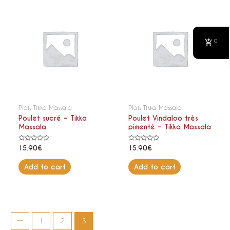
0
Plats Tikka Massala
Plats Tikka Massala
Poulet sucré – Tikka
Poulet Vindaloo très
Massala
pimenté – Tikka Massala
Rated
Rated
15.90
€
15.90
€
0
0
out
out
of
of
Add to cart
Add to cart
5
5
←
1
2
3