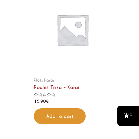
Plats Karai
Poulet Tikka – Karai
Rated
15.90
€
0
out
of
0
5
Add to cart