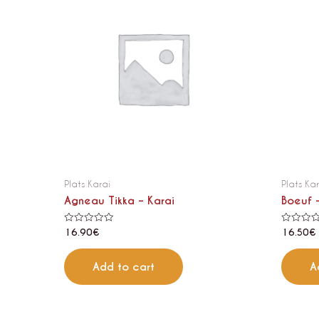
Plats Karai
Plats Ka
Agneau Tikka – Karai
Boeuf 
Rated
Rated
16.90
€
16.50
€
0
0
out
out
of
of
5
5
Add to cart
A